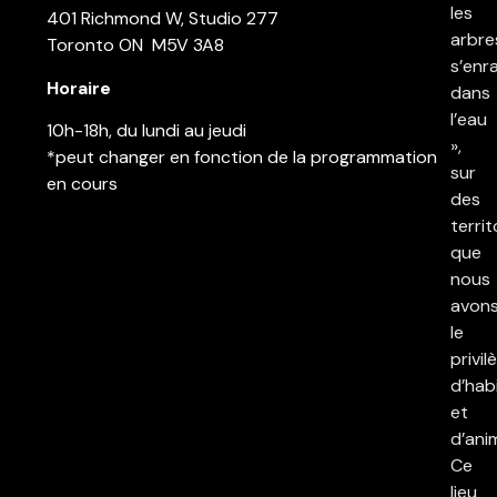
les
401 Richmond W, Studio 277
arbre
Toronto ON M5V 3A8
s’enr
Horaire
dans
l’eau
10h-18h, du lundi au jeudi
»,
*peut changer en fonction de la programmation
sur
en cours
des
territ
que
nous
avon
le
privil
d’hab
et
d’ani
Ce
lieu