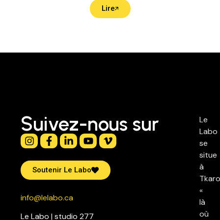
Lire
Suivez-nous sur
Le
Labo
se
situe
à
Soutenir Le Labo
Tkaro
«
info@lelabo.ca
là
où
Le Labo | studio 277