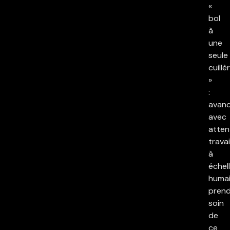
«
bol
à
une
seule
cuillè
»
:
avan
avec
atten
travai
à
échel
humai
pren
soin
de
ce