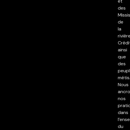
et
des
Missi
de
la
rivièr
Crédi
ainsi
que
des
peupl
métis
Nous
ancr
nos
prati
dans
l’ens
du