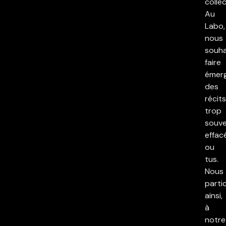
collec
Au
Labo,
nous
souha
faire
émer
des
récits
trop
souv
effac
ou
tus.
Nous
parti
ainsi,
à
notre