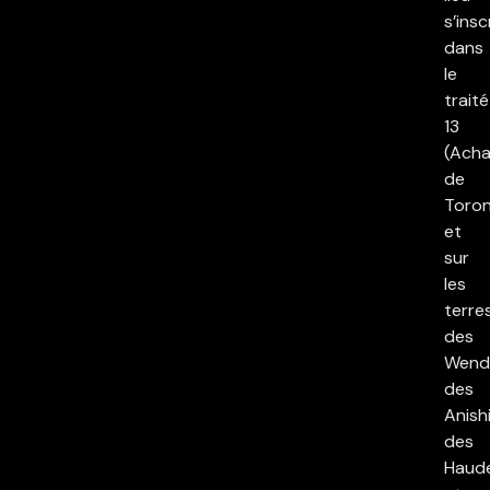
s’insc
dans
le
traité
13
(Acha
de
Toron
et
sur
les
terre
des
Wend
des
Anish
des
Haud