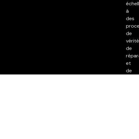
échell
à
des
proc
de
vérité
de
répar
et
de
réconc
Cett
déma
s’insc
dans
notre
volon
de
ralent