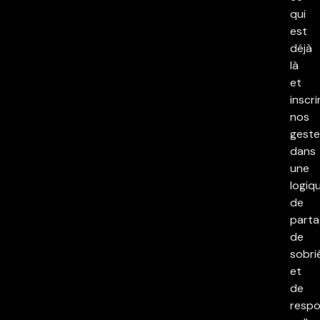
qui
est
déjà
là
et
inscri
nos
geste
dans
une
logiq
de
parta
de
sobri
et
de
respo