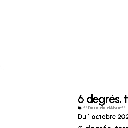
6 degrés, t
**Date de début**
Du 1 octobre 20