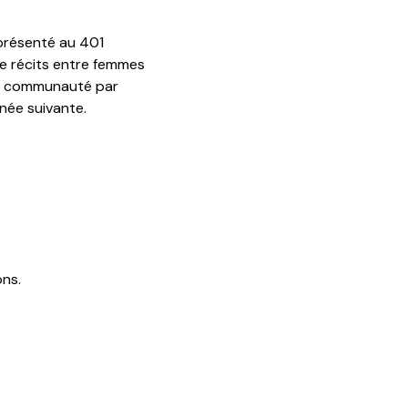
 présenté au 401
de récits entre femmes
faire communauté par
nnée suivante.
ons.