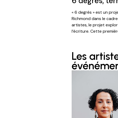
6 degrés, ter
« 6 degrés » est un pro
Richmond dans le cadre 
artistes, le projet explo
l’écriture. Cette premiè
Les artist
événéme