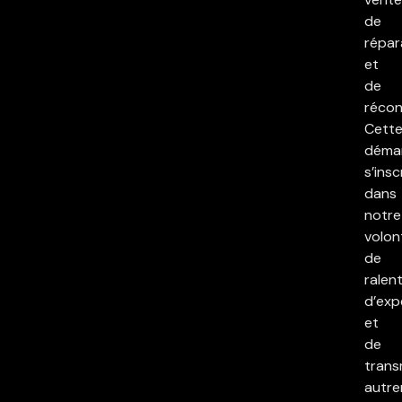
de
répar
et
de
réconc
Cett
déma
s’insc
dans
notre
volon
de
ralent
d’exp
et
de
trans
autre