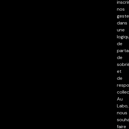
inscri
nos
geste
dans
une
logiq
de
parta
de
sobri
et
de
respo
collec
Au
Labo,
nous
souha
faire