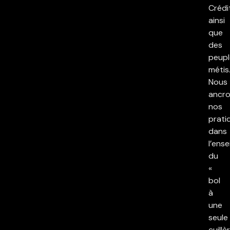
Crédi
ainsi
que
des
peupl
métis
Nous
ancr
nos
prati
dans
l’ens
du
«
bol
à
une
seule
cuillè