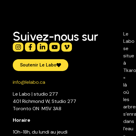
Suivez-nous sur
Le
Labo
se
situe
à
Soutenir Le Labo
Tkaro
«
info@lelabo.ca
là
où
Le Labo | studio 277
les
401 Richmond W, Studio 277
arbre
Toronto ON M5V 3A8
s’enr
Horaire
dans
l’eau
10h-18h, du lundi au jeudi
»,