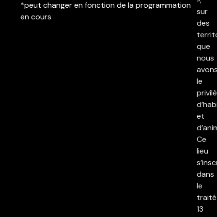
*peut changer en fonction de la programmation
sur
en cours
des
territ
que
nous
avon
le
privil
d’hab
et
d’ani
Ce
lieu
s’insc
dans
le
traité
13