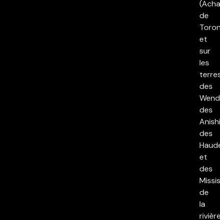
(Acha
de
Toron
et
sur
les
terre
des
Wend
des
Anish
des
Haud
et
des
Missi
de
la
rivièr