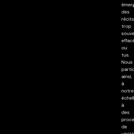
émer
des
récits
trop
souv
effac
ou
tus.
Nous
parti
ainsi,
à
notre
échell
à
des
proc
de
vérité