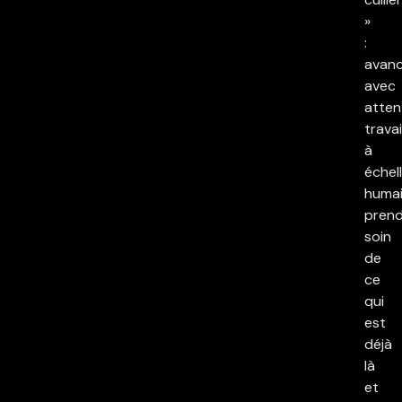
»
:
avan
avec
atten
travai
à
échel
humai
pren
soin
de
ce
qui
est
déjà
là
et