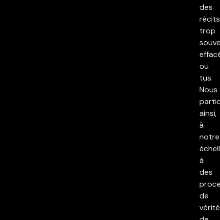
des
récits
trop
souv
effac
ou
tus.
Nous
parti
ainsi,
à
notre
échell
à
des
proc
de
vérité
de