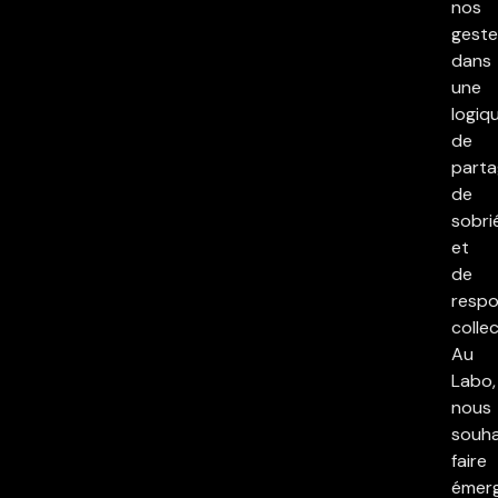
nos
geste
dans
une
logiq
de
parta
de
sobri
et
de
respo
collec
Au
Labo,
nous
souha
faire
émer