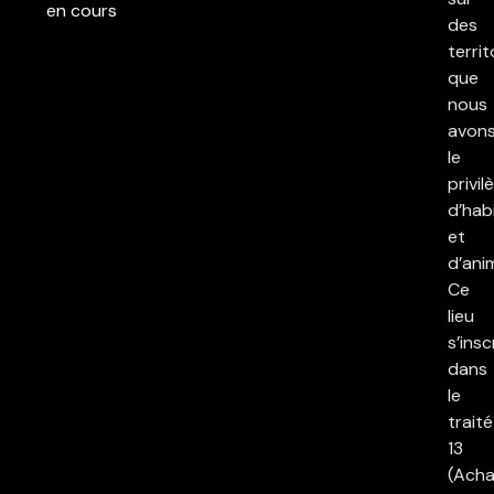
en cours
des
territ
que
nous
avon
le
privil
d’hab
et
d’ani
Ce
lieu
s’insc
dans
le
traité
13
(Acha