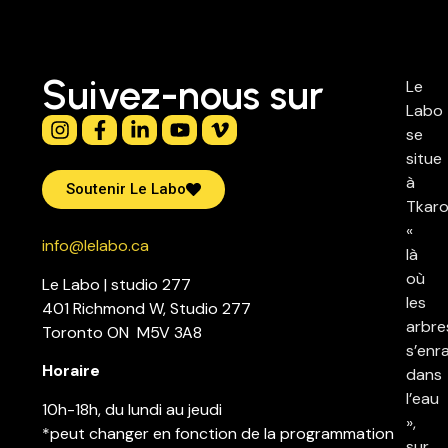
Suivez-nous sur
Le
Labo
se
situe
à
Soutenir Le Labo
Tkaro
«
info@lelabo.ca
là
où
Le Labo | studio 277
les
401 Richmond W, Studio 277
arbre
Toronto ON M5V 3A8
s’enr
Horaire
dans
l’eau
10h-18h, du lundi au jeudi
»,
*peut changer en fonction de la programmation
sur