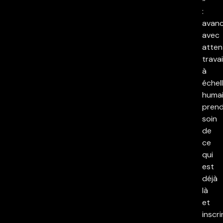
:
avan
avec
atten
travai
à
échel
humai
pren
soin
de
ce
qui
est
déjà
là
et
inscri