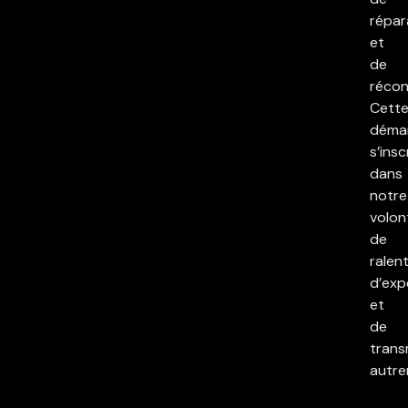
répar
et
de
réconc
Cett
déma
s’insc
dans
notre
volon
de
ralent
d’exp
et
de
trans
autre