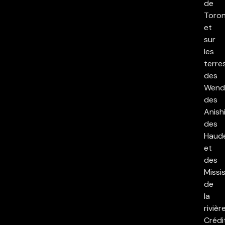
de
Toron
et
sur
les
terre
des
Wend
des
Anish
des
Haud
et
des
Missi
de
la
rivièr
Crédi