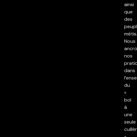
ainsi
que
des
peupl
métis
Nous
ancr
nos
prati
dans
l’ens
du
«
bol
à
une
seule
cuillè
»