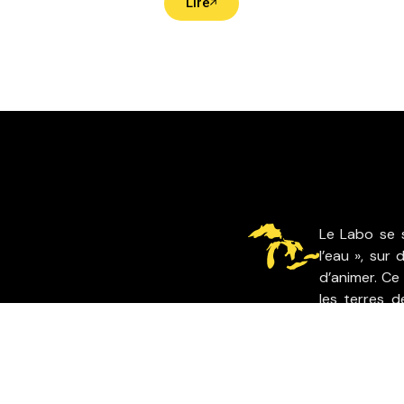
Lire
Le Labo se s
l’eau », sur 
d’animer. Ce 
les terres 
des Mississa
Nous ancron
seule cuillèr
prendre soin