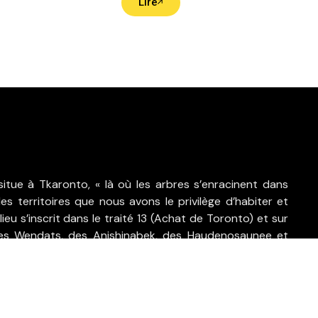
Lire
itue à Tkaronto, « là où les arbres s’enracinent dans
des territoires que nous avons le privilège d’habiter et
lieu s’inscrit dans le traité 13 (Achat de Toronto) et sur
des Wendats, des Anishinabek, des Haudenosaunee et
ugas de la rivière Crédit, ainsi que des peuples métis.
s nos pratiques dans l’enseignement du « bol à une
e » : avancer avec attention, travailler à échelle humaine,
 de ce qui est déjà là et inscrire nos gestes dans une