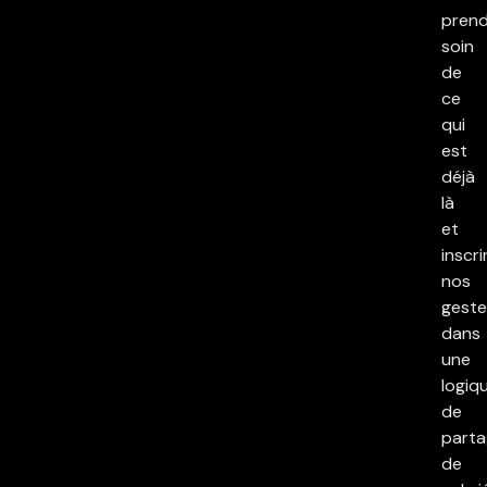
pren
soin
de
ce
qui
est
déjà
là
et
inscri
nos
geste
dans
une
logiq
de
parta
de