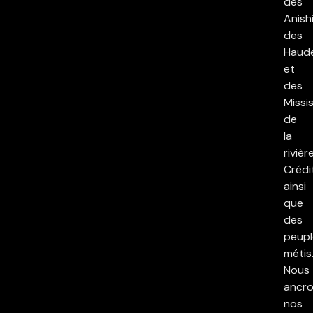
des
Anish
des
Haud
et
des
Missi
de
la
rivièr
Crédi
ainsi
que
des
peupl
métis
Nous
ancr
nos