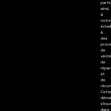
parti
ainsi,
à
notre
échell
à
des
proc
de
vérité
de
répar
et
de
réconc
Cett
déma
s’insc
dans