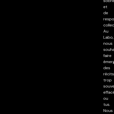
sobri
et
de
respo
collec
Au
Labo,
nous
souha
faire
émer
des
récits
trop
souv
effac
ou
tus.
Nous