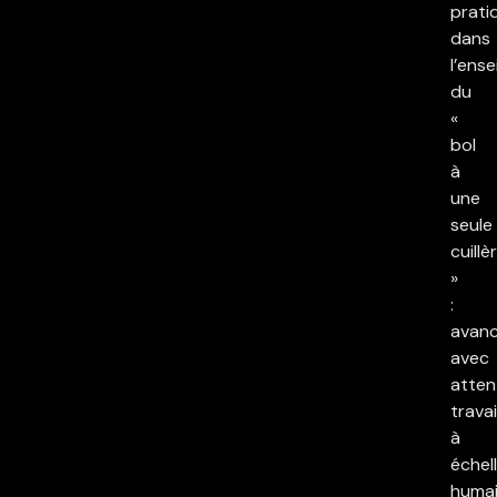
prati
dans
l’ens
du
«
bol
à
une
seule
cuillè
»
:
avan
avec
atten
travai
à
échel
humai