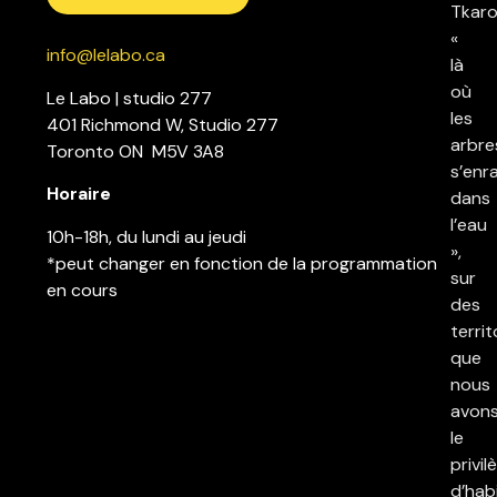
Tkaro
«
info@lelabo.ca
là
où
Le Labo | studio 277
les
401 Richmond W, Studio 277
arbre
Toronto ON M5V 3A8
s’enr
Horaire
dans
l’eau
10h-18h, du lundi au jeudi
»,
*peut changer en fonction de la programmation
sur
en cours
des
territ
que
nous
avon
le
privil
d’hab