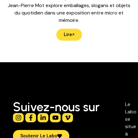
Jean-Pierre Mot explore emballages, slogans et objets
du quotidien dans une exposition entre micro et
mémoire.
Lire
Suivez-nous sur
Le
Labo
se
situe
à
Soutenir Le Labo