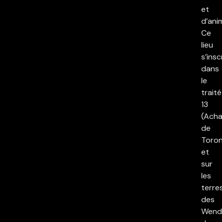
et
d’ani
Ce
lieu
s’insc
dans
le
traité
13
(Acha
de
Toron
et
sur
les
terre
des
Wend