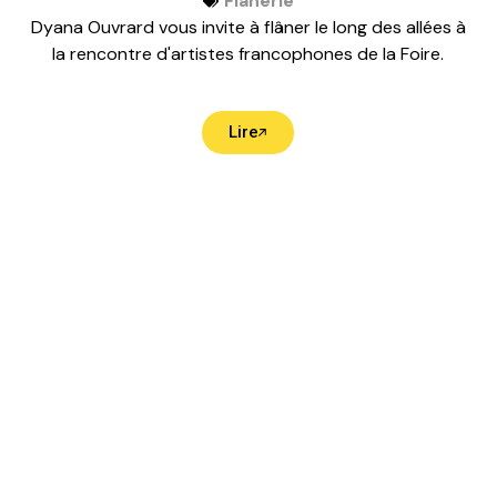
Flânerie
Dyana Ouvrard vous invite à flâner le long des allées à
la rencontre d'artistes francophones de la Foire.
Lire
Le Labo se s
l’eau », sur 
d’animer. Ce 
les terres 