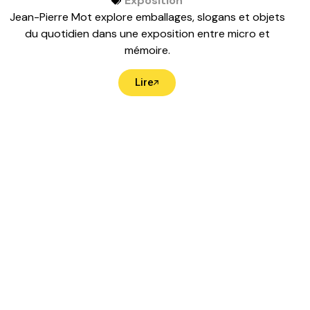
Exposition
Jean-Pierre Mot explore emballages, slogans et objets
du quotidien dans une exposition entre micro et
mémoire.
Lire
itue à Tkaronto, « là où les arbres s’enracinent dans
des territoires que nous avons le privilège d’habiter et
lieu s’inscrit dans le traité 13 (Achat de Toronto) et sur
des Wendats, des Anishinabek, des Haudenosaunee et