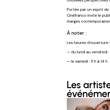
nouvelles perspectives n
Portée par un esprit de 
Cinéfranco invite le publ
marges contemporaines
À noter :
Les heures d’ouverture v
— du lundi au vendredi : 1
— le samedi : 11 h à 14 h
Les artist
événéme