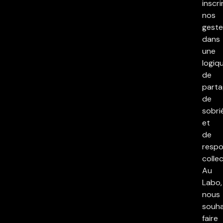
inscri
nos
geste
dans
une
logiq
de
parta
de
sobri
et
de
respo
collec
Au
Labo,
nous
souha
faire