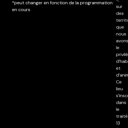
*peut changer en fonction de la programmation
sur
en cours
des
territ
que
nous
avon
le
privil
d’hab
et
d’ani
Ce
lieu
s’insc
dans
le
traité
13