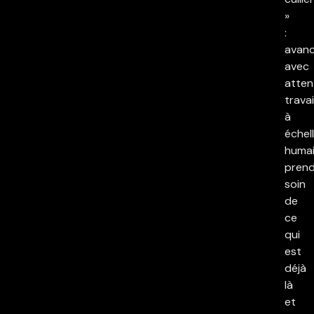
»
:
avan
avec
atten
travai
à
échel
humai
pren
soin
de
ce
qui
est
déjà
là
et