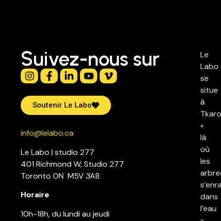
Suivez-nous sur
Le
Labo
se
situe
à
Soutenir Le Labo
Tkaro
«
info@lelabo.ca
là
où
Le Labo | studio 277
les
401 Richmond W, Studio 277
arbre
Toronto ON M5V 3A8
s’enr
Horaire
dans
l’eau
10h-18h, du lundi au jeudi
»,