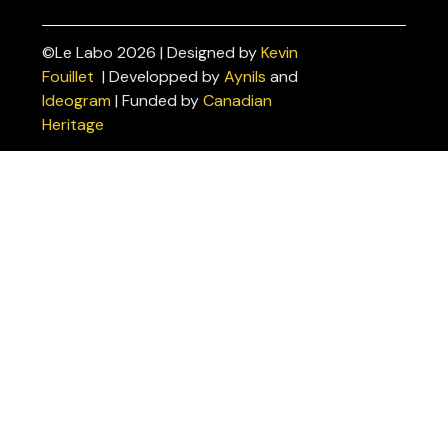
©Le Labo 2026 | Designed by
Kevin
Politiques
Fouillet
| Developped by
Aynils
and
de
Ideogram
| Funded by
Canadian
confidentialité
Heritage