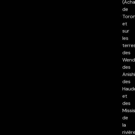
(Acha
de
Toron
et
sur
les
terre
des
Wend
des
Anish
des
Haud
et
des
Missi
de
la
rivièr