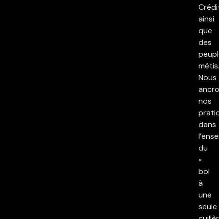
Crédi
ainsi
que
des
peupl
métis
Nous
ancr
nos
prati
dans
l’ens
du
«
bol
à
une
seule
cuillè