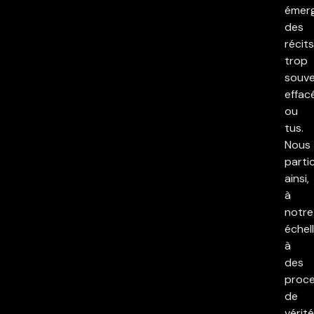
émer
des
récits
trop
souv
effac
ou
tus.
Nous
parti
ainsi,
à
notre
échell
à
des
proc
de
vérité