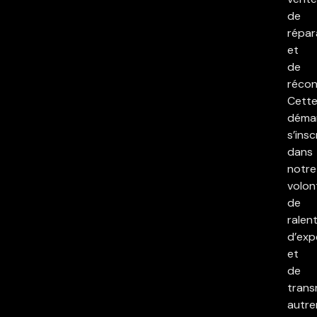
de
répar
et
de
réconc
Cett
déma
s’insc
dans
notre
volon
de
ralent
d’exp
et
de
trans
autre