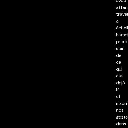
avec
atten
travai
à
échel
humai
pren
soin
de
ce
qui
est
déjà
là
et
inscri
nos
geste
dans