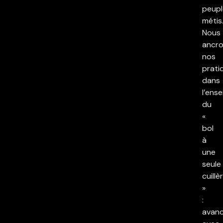
peupl
métis
Nous
ancr
nos
prati
dans
l’ens
du
«
bol
à
une
seule
cuillè
»
:
avan