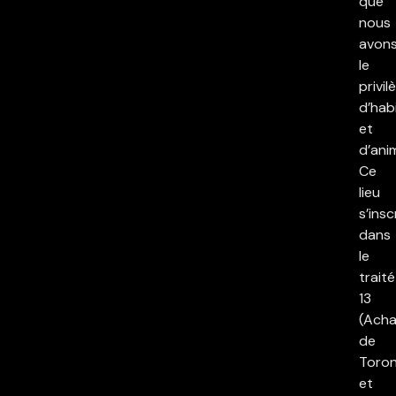
que
nous
avon
le
privil
d’hab
et
d’ani
Ce
lieu
s’insc
dans
le
traité
13
(Acha
de
Toron
et