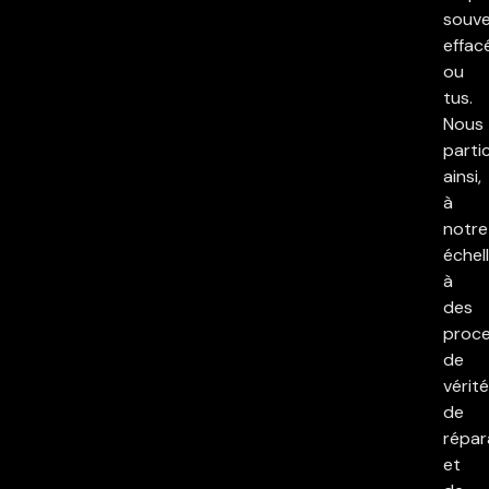
souv
effac
ou
tus.
Nous
parti
ainsi,
à
notre
échell
à
des
proc
de
vérité
de
répar
et