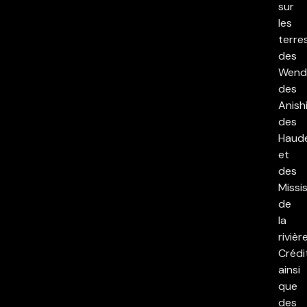
sur
les
terre
des
Wend
des
Anish
des
Haud
et
des
Missi
de
la
rivièr
Crédi
ainsi
que
des