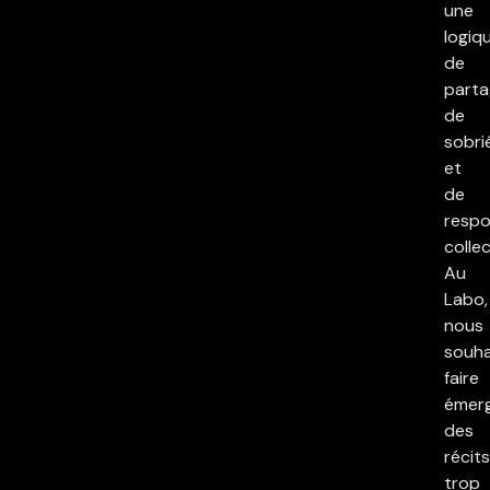
une
logiq
de
parta
de
sobri
et
de
respo
collec
Au
Labo,
nous
souha
faire
émer
des
récits
trop