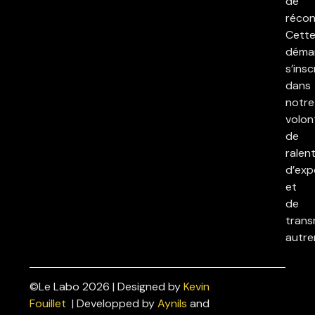
de
réconc
Cett
déma
s’insc
dans
notre
volon
de
ralent
d’exp
et
de
trans
autre
©Le Labo 2026 | Designed by
Kevin
Politiques
Fouillet
| Developped by
Aynils
and
de