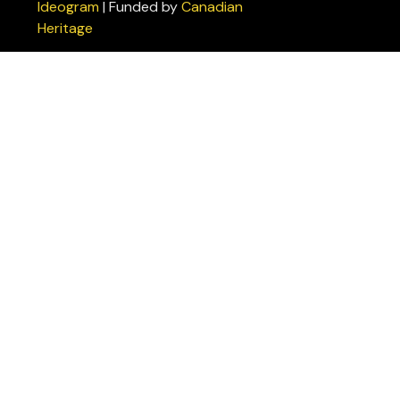
Ideogram
| Funded by
Canadian
confidentialité
Heritage