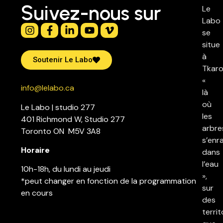
Suivez-nous sur
Le
Labo
se
situe
à
Soutenir Le Labo
Tkaro
«
info@lelabo.ca
là
où
Le Labo | studio 277
les
401 Richmond W, Studio 277
arbre
Toronto ON M5V 3A8
s’enr
Horaire
dans
l’eau
10h-18h, du lundi au jeudi
»,
*peut changer en fonction de la programmation
sur
en cours
des
territ