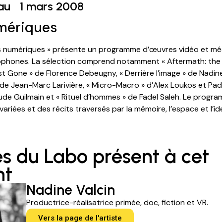
au
1 mars 2008
mériques
numériques » présente un programme d’œuvres vidéo et méd
cophones. La sélection comprend notamment « Aftermath: the 
st Gone » de Florence Debeugny, « Derrière l’image » de Nadine
 de Jean-Marc Larivière, « Micro-Macro » d’Alex Loukos et Pade
aude Guilmain et « Rituel d’hommes » de Fadel Saleh. Le progr
variées et des récits traversés par la mémoire, l’espace et l’id
es du Labo présent à cet
nt
Nadine Valcin
Productrice-réalisatrice primée, doc, fiction et VR.
Vers la page de l'artiste