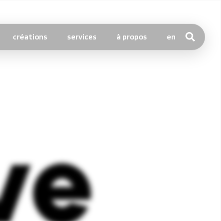
créations
services
à propos
en