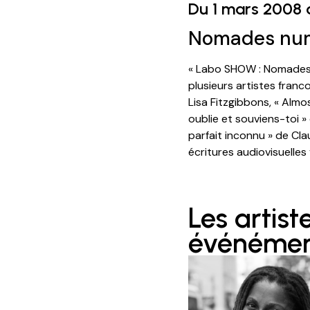
Du 1 mars 2008 
Nomades nu
« Labo SHOW : Nomades 
plusieurs artistes fran
Lisa Fitzgibbons, « Almo
oublie et souviens-toi »
parfait inconnu » de Cl
écritures audiovisuelles 
Les artist
événéme