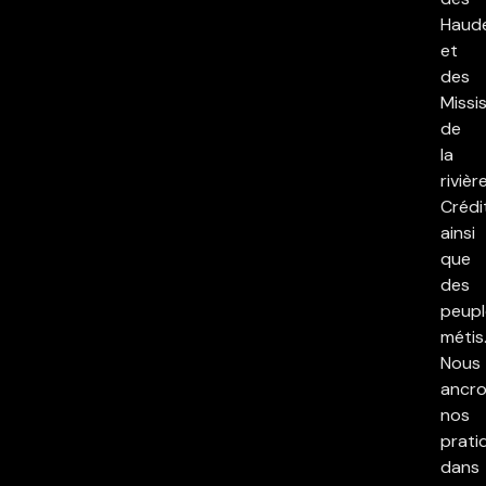
Haud
et
des
Missi
de
la
rivièr
Crédi
ainsi
que
des
peupl
métis
Nous
ancr
nos
prati
dans