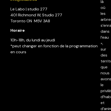
là
où
Le Labo | studio 277
les
401 Richmond W, Studio 277
arbre
Toronto ON M5V 3A8
s’enr
Horaire
dans
l’eau
10h-18h, du lundi au jeudi
»,
*peut changer en fonction de la programmation
sur
en cours
des
territ
que
nous
avon
le
privil
d’hab
et
d’ani