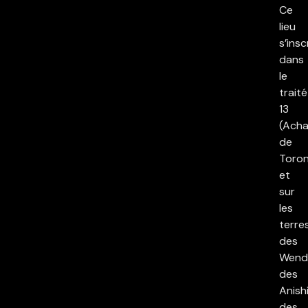
Ce
lieu
s’insc
dans
le
traité
13
(Acha
de
Toron
et
sur
les
terre
des
Wend
des
Anish
des