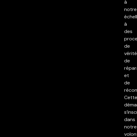
à
notre
échell
à
des
proc
de
vérité
de
répar
et
de
réconc
Cett
déma
s’insc
dans
notre
volon