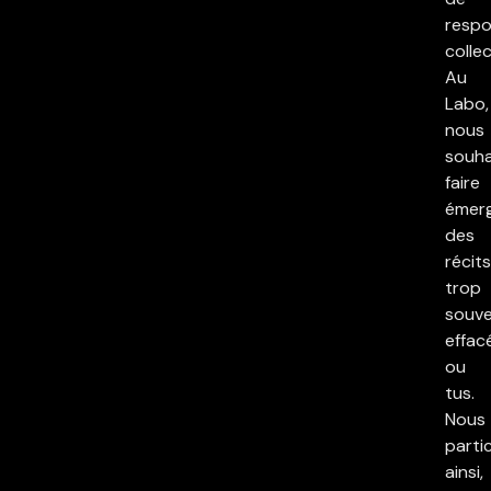
respo
collec
Au
Labo,
nous
souha
faire
émer
des
récits
trop
souv
effac
ou
tus.
Nous
parti
ainsi,