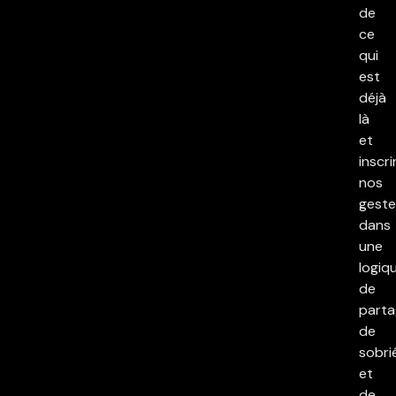
de
ce
qui
est
déjà
là
et
inscri
nos
geste
dans
une
logiq
de
parta
de
sobri
et
de