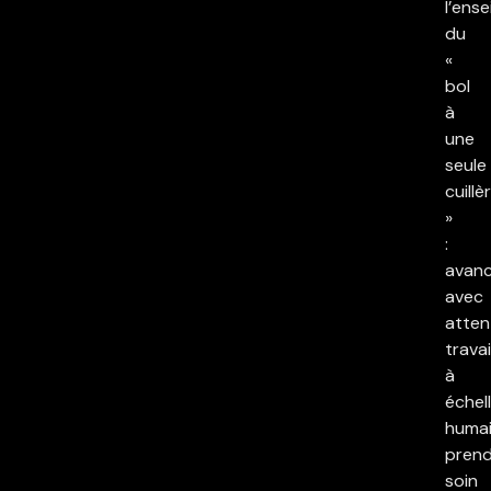
l’ens
du
«
bol
à
une
seule
cuillè
»
:
avan
avec
atten
travai
à
échel
humai
pren
soin