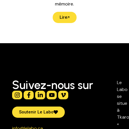
mémoire.
Lire
Suivez-nous sur
Le
Labo
se
situe
à
Soutenir Le Labo
Tkaro
«
info@lelabo.ca