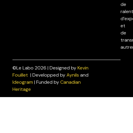
de
ralent
d’exp
et
de
trans
autre
©Le Labo 2026 | Designed by
Kevin
Politiques
Fouillet
| Developped by
Aynils
and
de
Ideogram
| Funded by
Canadian
confidentialité
Heritage