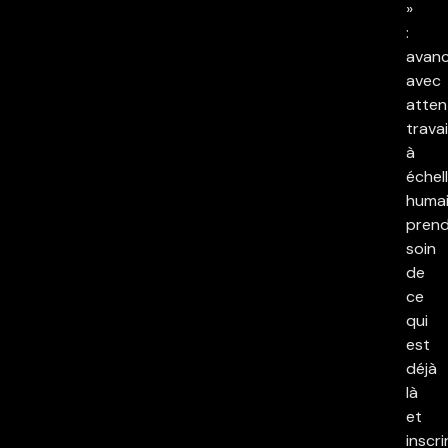
»
:
avan
avec
atten
travai
à
échel
humai
pren
soin
de
ce
qui
est
déjà
là
et
inscri