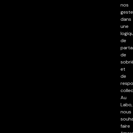
nos
geste
dans
une
logiq
de
parta
de
sobri
et
de
respo
collec
Au
Labo,
nous
souha
faire