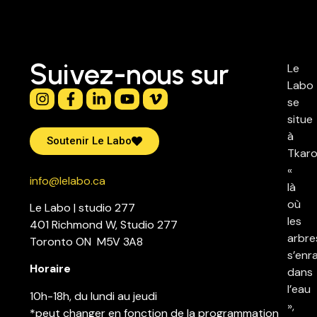
Suivez-nous sur
Le
Labo
se
situe
à
Soutenir Le Labo
Tkaro
«
info@lelabo.ca
là
où
Le Labo | studio 277
les
401 Richmond W, Studio 277
arbre
Toronto ON M5V 3A8
s’enr
Horaire
dans
l’eau
10h-18h, du lundi au jeudi
»,
*peut changer en fonction de la programmation