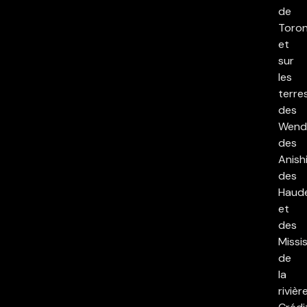
de
Toron
et
sur
les
terre
des
Wend
des
Anish
des
Haud
et
des
Missi
de
la
rivièr