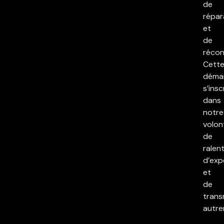
de
répar
et
de
réconc
Cett
déma
s’insc
dans
notre
volon
de
ralent
d’exp
et
de
trans
autre