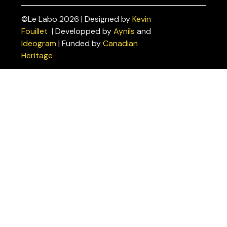
©Le Labo 2026 | Designed by
Kevin
Politiques
Fouillet
| Developped by
Aynils
and
de
Ideogram
| Funded by
Canadian
confidentialité
Heritage