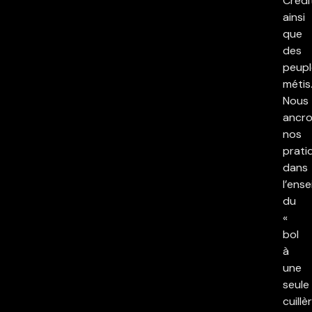
Crédi
ainsi
que
des
peupl
métis
Nous
ancr
nos
prati
dans
l’ens
du
«
bol
à
une
seule
cuillè