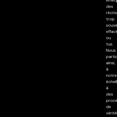
émer
des
récits
trop
souv
effac
ou
tus.
Nous
parti
ainsi,
à
notre
échell
à
des
proc
de
vérité