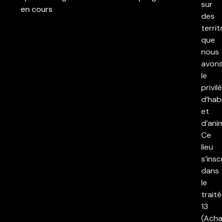
sur
en cours
des
territ
que
nous
avon
le
privil
d’hab
et
d’ani
Ce
lieu
s’insc
dans
le
traité
13
(Acha