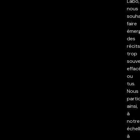
Labo,
nous
souha
faire
émer
des
récits
trop
souv
effac
ou
tus.
Nous
parti
ainsi,
à
notre
échell
à