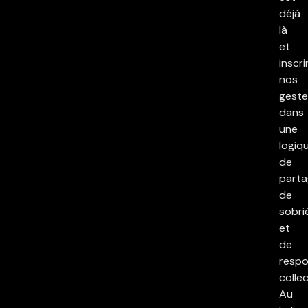
déjà
là
et
inscri
nos
geste
dans
une
logiq
de
parta
de
sobri
et
de
respo
collec
Au