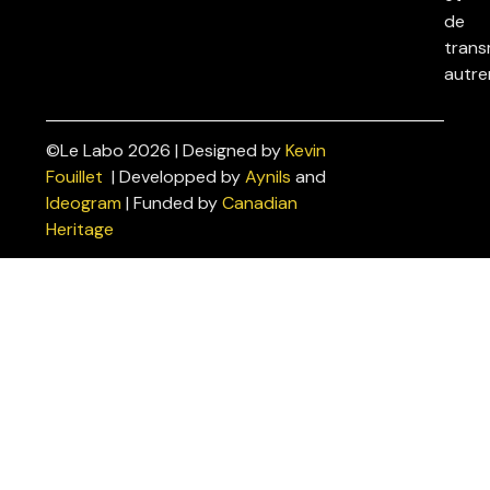
de
trans
autre
©Le Labo 2026 | Designed by
Kevin
Politiques
Fouillet
| Developped by
Aynils
and
de
Ideogram
| Funded by
Canadian
confidentialité
Heritage