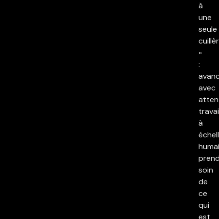
à
une
seule
cuillè
»
:
avan
avec
atten
travai
à
échel
humai
pren
soin
de
ce
qui
est