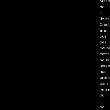
Missi
de
la
rivièr
Crédi
ainsi
que
des
peupl
métis
Nous
ancr
nos
prati
dans
l’ens
du
«
bol