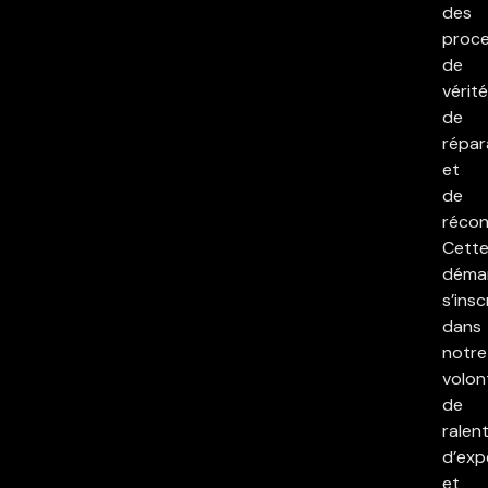
des
proc
de
vérité
de
répar
et
de
réconc
Cett
déma
s’insc
dans
notre
volon
de
ralent
d’exp
et