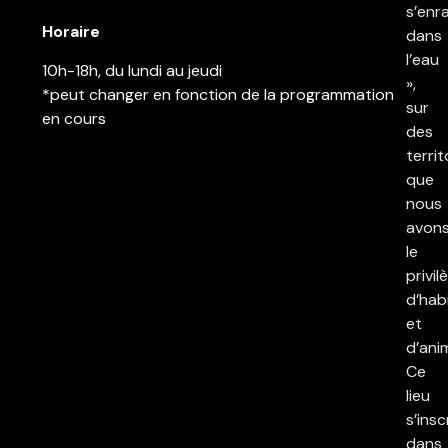
s’enr
Horaire
dans
l’eau
10h-18h, du lundi au jeudi
»,
*peut changer en fonction de la programmation
sur
en cours
des
territ
que
nous
avon
le
privil
d’hab
et
d’ani
Ce
lieu
s’insc
dans