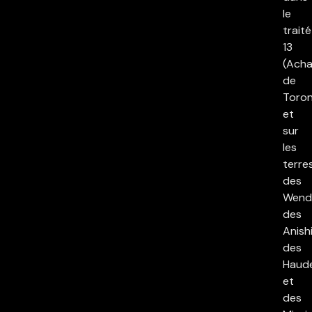
le
traité
13
(Acha
de
Toron
et
sur
les
terre
des
Wend
des
Anish
des
Haud
et
des