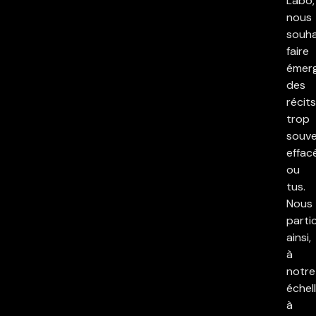
Labo,
nous
souha
faire
émer
des
récits
trop
souv
effac
ou
tus.
Nous
parti
ainsi,
à
notre
échell
à