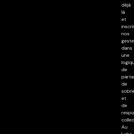
déjà
là
et
inscri
nos
geste
dans
une
logiq
de
parta
de
sobri
et
de
respo
collec
Au