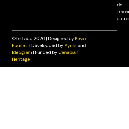
de
trans
autre
©Le Labo 2026 | Designed by
Kevin
Politiques
Fouillet
| Developped by
Aynils
and
de
Ideogram
| Funded by
Canadian
confidentialité
Heritage