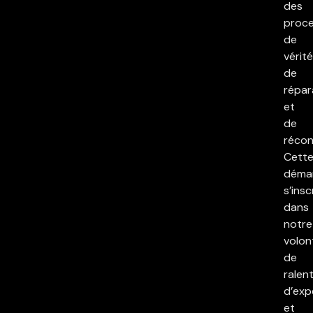
des
proc
de
vérité
de
répar
et
de
réconc
Cett
déma
s’insc
dans
notre
volon
de
ralent
d’exp
et