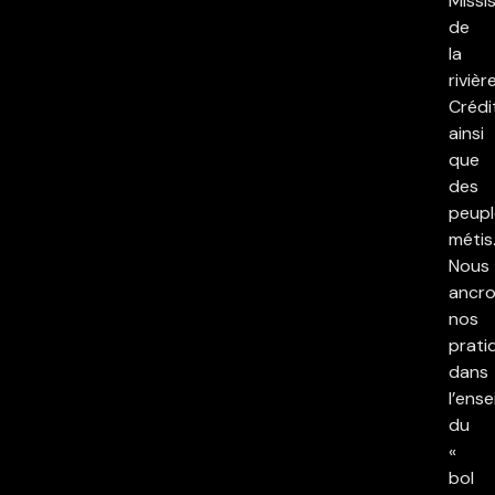
Missi
de
la
rivièr
Crédi
ainsi
que
des
peupl
métis
Nous
ancr
nos
prati
dans
l’ens
du
«
bol