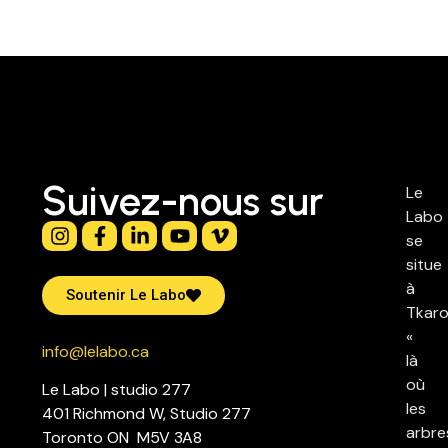
Suivez-nous sur
Le
Labo
se
situe
à
Soutenir Le Labo
Tkaro
«
info@lelabo.ca
là
où
Le Labo | studio 277
les
401 Richmond W, Studio 277
arbre
Toronto ON M5V 3A8