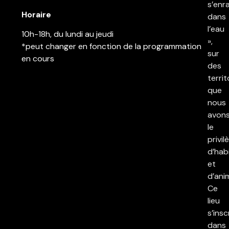
s’enr
Horaire
dans
l’eau
10h-18h, du lundi au jeudi
»,
*peut changer en fonction de la programmation
sur
en cours
des
territ
que
nous
avon
le
privil
d’hab
et
d’ani
Ce
lieu
s’insc
dans