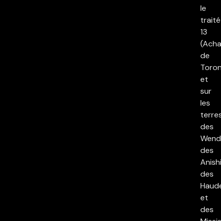
le
traité
13
(Acha
de
Toron
et
sur
les
terre
des
Wend
des
Anish
des
Haud
et
des