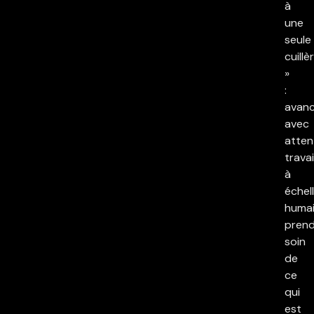
à
une
seule
cuillè
»
:
avan
avec
atten
travai
à
échel
humai
pren
soin
de
ce
qui
est