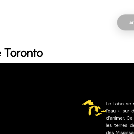
ar
e Toronto
Le Labo se s
l’eau », sur 
d’animer. Ce 
les terres 
des Mississa