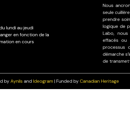
Nous ancron
seule cuillèr
prendre soin
logique de p
du lundi au jeudi
Labo, nous 
anger en fonction de la
effacés ou 
mation en cours
processus d
démarche s’i
de transmet
ed by
Aynils
and
Ideogram
| Funded by
Canadian Heritage
Polit