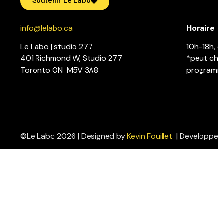
Soutenir Le Labo
info@lelabo.ca
Horaire
Le Labo | studio 277
10h-18h, 
401 Richmond W, Studio 277
*peut ch
Toronto ON M5V 3A8
program
©Le Labo 2026 | Designed by
Kevin Fouillet
| Developp