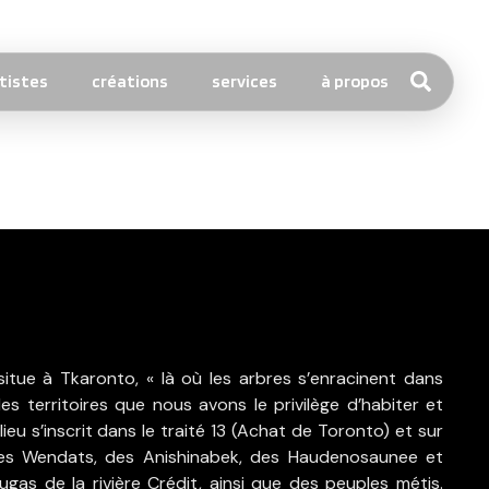
tistes
créations
services
à propos
itue à Tkaronto, « là où les arbres s’enracinent dans
des territoires que nous avons le privilège d’habiter et
lieu s’inscrit dans le traité 13 (Achat de Toronto) et sur
des Wendats, des Anishinabek, des Haudenosaunee et
ugas de la rivière Crédit, ainsi que des peuples métis.