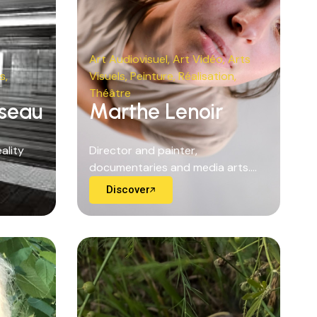
Art Audiovisuel
,
Art Vidéo
,
Arts
ls
,
Visuels
,
Peinture
,
Réalisation
,
Théâtre
sseau
Marthe Lenoir
ality
Director and painter,
documentaries and media arts....
Discover