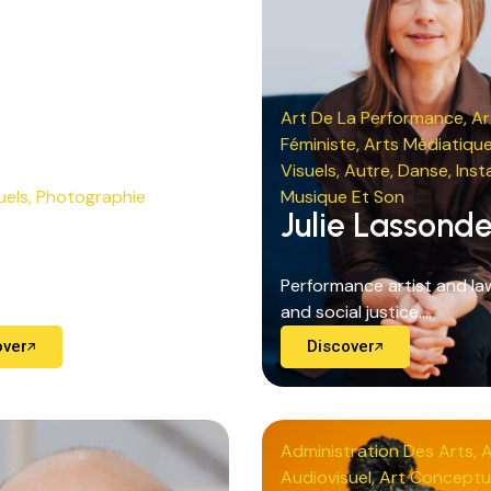
Art De La Performance
,
Ar
Féministe
,
Arts Médiatiqu
Visuels
,
Autre
,
Danse
,
Inst
uels
,
Photographie
Musique Et Son
 Lamour
Julie Lassond
pher, identity and
Performance artist and law
 architectural heritage....
and social justice....
over
Discover
Administration Des Arts
,
A
Audiovisuel
,
Art Conceptu