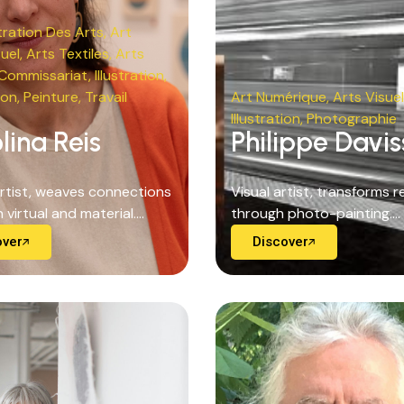
ration Des Arts
,
Art
uel
,
Arts Textiles
,
Arts
Commissariat
,
Illustration
,
ion
,
Peinture
,
Travail
Art Numérique
,
Arts Visue
Illustration
,
Photographie
lina Reis
Philippe Davi
artist, weaves connections
Visual artist, transforms re
virtual and material....
through photo-painting....
over
Discover