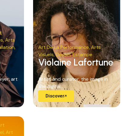
t
es
,
Arts
allation
,
Art De La Performance
,
Arts
Visuels
,
Dessin
,
Estampe
e
Violaine Lafortune
yer, art
Artist and curator, the image in
the digital...
Discover
rt
el
,
Art