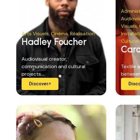
Administ
Audiovis
Visuels
,
Arts Visuels
,
Cinéma
,
Réalisation
Installat
Hadley Foucher
Culturel
Caro
Audiovisual creator,
communication and cultural
Textile 
projects....
between 
Discover
Disc