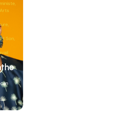
ministe
,
Arts
ture
,
Et Son
,
avail
nthe
rican