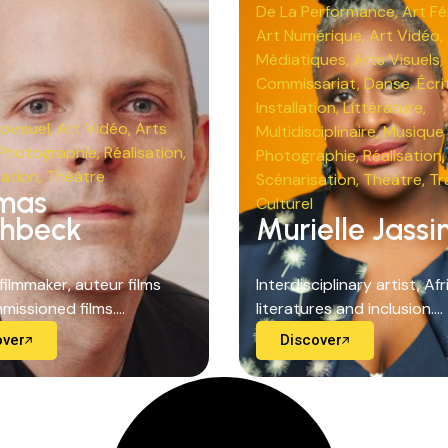
De La Performance
,
Art Fé
Art Numérique
,
Art Vidéo
,
Médiatiques
,
Arts Visuels
,
Commissariat
,
Danse
,
Écri
Installation
,
Littérature
,
ovisuel
,
Art Vidéo
,
Arts
Multidisciplinaire
,
Musique 
Photographie
,
Réalisation
,
Photographie
,
Réalisation
,
sation
,
Théâtre
Scénarisation
,
Théâtre
,
Tr
mas
Culturel
chbeck
Murielle Jassi
ilmmaker, auteur films
Interdisciplinary artist, Af
issioned films....
literatures and inclusion....
over
Discover