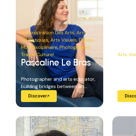
Administration Des Arts
,
Arts
Médiatiques
,
Arts Visuels
,
Danse
,
Multidisciplinaire
,
Photographie
,
Travail Culturel
Arts Vis
Pascaline Le Bras
Max
Photographer and arts educator,
Photogra
building bridges between art...
Canadian
Discover
Disc