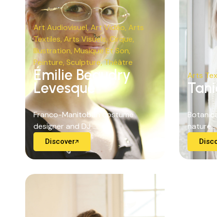
Art Audiovisuel
,
Art Vidéo
,
Arts
Textiles
,
Arts Visuels
,
Cirque
,
Illustration
,
Musique Et Son
,
Peinture
,
Sculpture
,
Théâtre
Émilie Beaudry
Arts Tex
Levesque
Tani
Franco-Manitoban costume
Botanica
designer and DJ ....
nature....
Discover
Disc