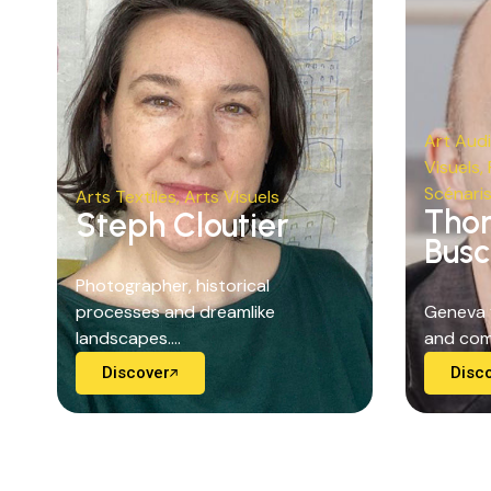
Art Audi
Visuels
,
Scénari
Arts Textiles
,
Arts Visuels
Tho
Steph Cloutier
Bus
Photographer, historical
processes and dreamlike
Geneva f
landscapes....
and comm
Discover
Disc