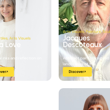
Arts Visuels
,
Peinture
,
Scu
Jacques
tiles
,
Arts Visuels
a Love
Descoteaux
l inks and reflection on
Abstract painter, inspired
landscapes of the...
over
Discover