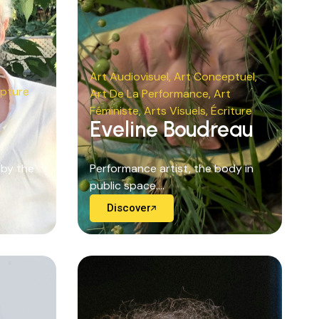
Art Audiovisuel
,
Art Conceptuel
,
lpture
Art De La Performance
,
Art
Féministe
,
Arts Visuels
,
Écriture
Eveline Boudreau
 by the
Performance artist, the body in
public space....
Discover