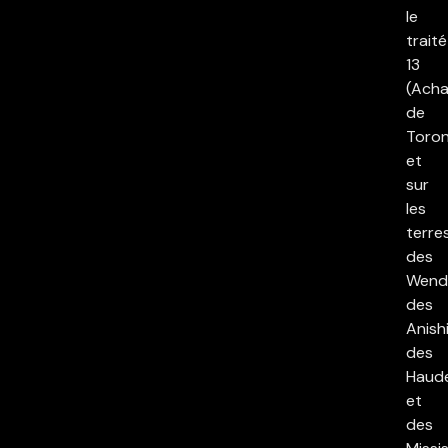
le
traité
13
(Acha
de
Toron
et
sur
les
terre
des
Wend
des
Anish
des
Haud
et
des