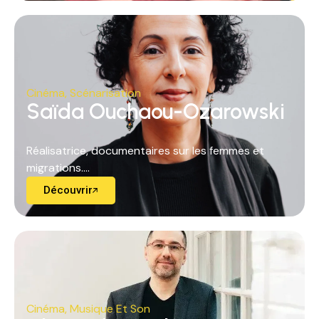
Cinéma
,
Scénarisation
Saïda Ouchaou-Ozarowski
Réalisatrice, documentaires sur les femmes et
migrations....
Découvrir
Cinéma
,
Musique Et Son