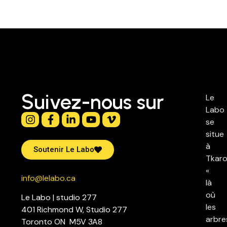
Suivez-nous sur
Le
Labo
se
situe
à
Soutenir Le Labo
Tkaro
«
info@lelabo.ca
là
où
Le Labo | studio 277
les
401 Richmond W, Studio 277
arbre
Toronto ON M5V 3A8