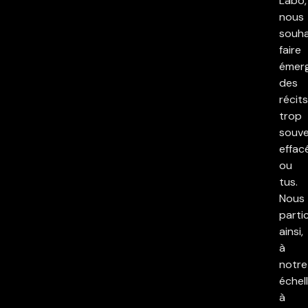
Labo,
nous
souha
faire
émer
des
récits
trop
souv
effac
ou
tus.
Nous
parti
ainsi,
à
notre
échell
à