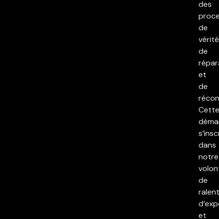
des
proc
de
vérité
de
répar
et
de
réconc
Cett
déma
s’insc
dans
notre
volon
de
ralent
d’exp
et