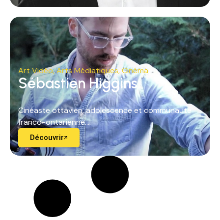
Art Vidéo
,
Arts Médiatiques
,
Cinéma
Sébastien Higgins
Cinéaste ottavien, adolescence et communauté
franco-ontarienne....
Découvrir