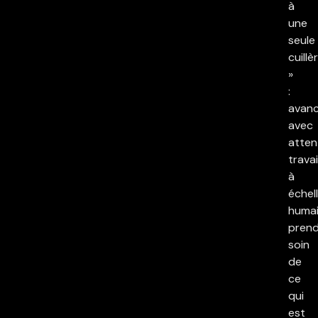
à
une
seule
cuillè
»
:
avan
avec
atten
travai
à
échel
humai
pren
soin
de
ce
qui
est