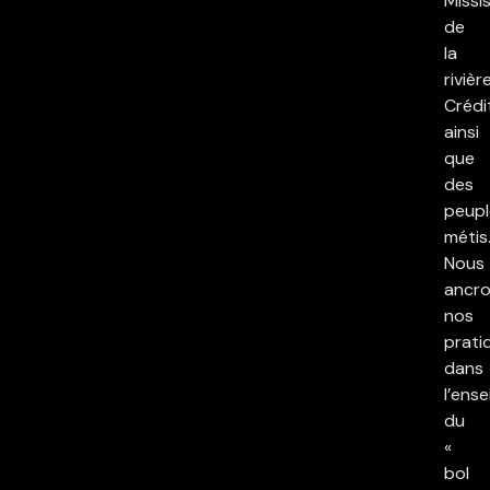
Missi
de
la
rivièr
Crédi
ainsi
que
des
peupl
métis
Nous
ancr
nos
prati
dans
l’ens
du
«
bol