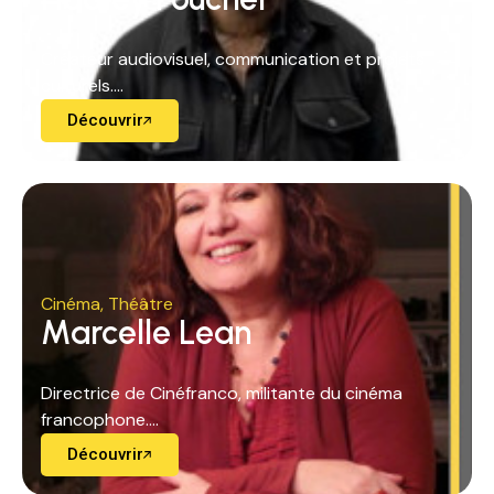
Créateur audiovisuel, communication et projets
culturels....
Découvrir
Cinéma
,
Théâtre
Marcelle Lean
Directrice de Cinéfranco, militante du cinéma
francophone....
Découvrir