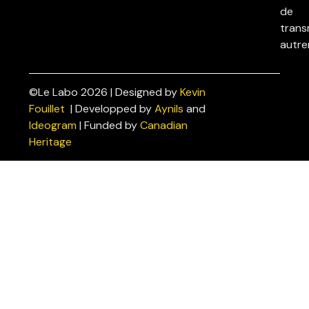
de
trans
autre
©Le Labo 2026 | Designed by
Kevin
Politiques
Fouillet
| Developped by
Aynils
and
de
Ideogram
| Funded by
Canadian
confidentialité
Heritage