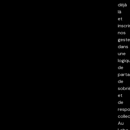
déjà
là
et
inscri
nos
geste
dans
une
logiq
de
parta
de
sobri
et
de
respo
collec
Au