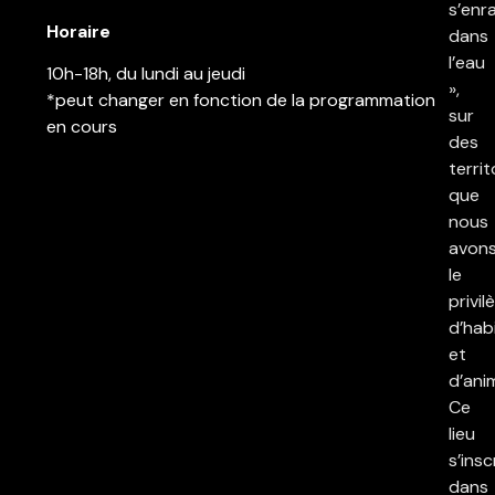
s’enr
Horaire
dans
l’eau
10h-18h, du lundi au jeudi
»,
*peut changer en fonction de la programmation
sur
en cours
des
territ
que
nous
avon
le
privil
d’hab
et
d’ani
Ce
lieu
s’insc
dans