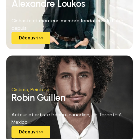
Alexandre Loukos
Cinéaste et monteur, membre fondateur du Labo
depuis...
Découvrir
Cinéma
,
Peinture
Robin Guillen
Acteur et artiste franco-canadien, de Toronto à
Mexico....
Découvrir