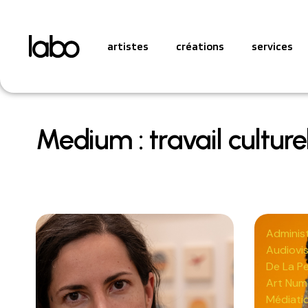
artistes
créations
services
Medium : travail culture
Administ
Audiovis
De La P
Art Num
Médiati