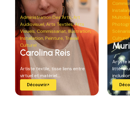
Commiss
Installat
Administration Des Arts
,
Art
Multidisc
Audiovisuel
,
Arts Textiles
,
Arts
Photogr
Visuels
,
Commissariat
,
Illustration
,
Scénari
Installation
,
Peinture
,
Travail
Culturel
Muri
Culturel
Carolina Reis
Artiste i
Artiste textile, tisse liens entre
littératu
virtuel et matériel....
inclusion.
Découvrir
Déco