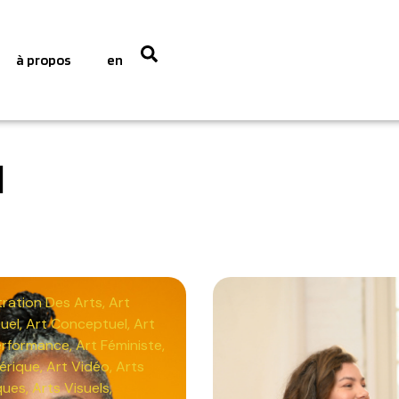
à propos
en
l
ration Des Arts
,
Art
uel
,
Art Conceptuel
,
Art
erformance
,
Art Féministe
,
érique
,
Art Vidéo
,
Arts
ques
,
Arts Visuels
,