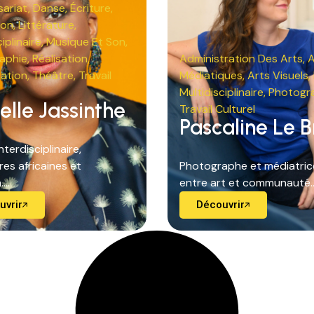
ariat
,
Danse
,
Écriture
,
ion
,
Littérature
,
iplinaire
,
Musique Et Son
,
aphie
,
Réalisation
,
Administration Des Arts
,
A
sation
,
Théâtre
,
Travail
Médiatiques
,
Arts Visuels
,
Multidisciplinaire
,
Photogr
elle Jassinthe
Travail Culturel
Pascaline Le B
nterdisciplinaire,
res africaines et
Photographe et médiatrice
...
entre art et communauté...
uvrir
Découvrir