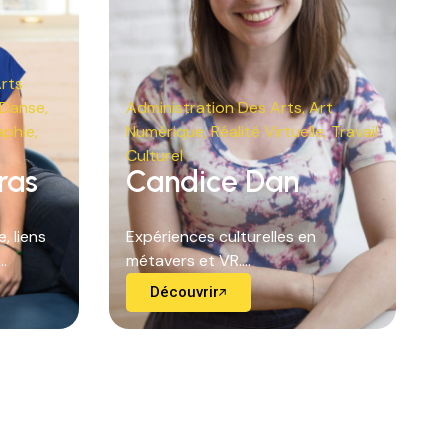
rts
Danse
,
Administration Des Arts
,
Art
aphie
,
Numérique
,
Réalité Virtuelle
,
Travail
Culturel
ras
Candice Dan
, liens
Expériences culturelles en
.
métavers et VR....
Découvrir