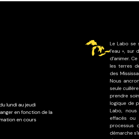
Le Labo se s
l’eau », sur 
d’animer. Ce 
les terres 
des Mississa
Nous ancron
seule cuillèr
prendre soin
logique de p
du lundi au jeudi
Labo, nous 
anger en fonction de la
effacés ou 
mation en cours
processus d
démarche s’i